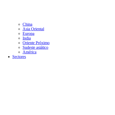
China
Asia Oriental
Europa
India
Oriente Próximo
Sudeste asiático
América
Sectores