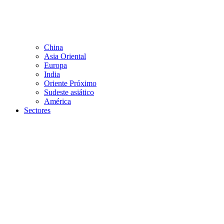
China
Asia Oriental
Europa
India
Oriente Próximo
Sudeste asiático
América
Sectores