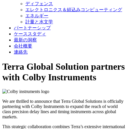
ディフェンス
エレクトロニクス＆組込みコンピューティング
エネルギー
計量と水文学
パートナーシップ
ケーススタディ
最新の洞察
会社概要
連絡先
Terra Global Solution partners
with Colby Instruments
We are thrilled to announce that Terra Global Solutions is officially
partnering with Colby Instruments to expand the reach of world
class precision delay lines and timing instruments across global
markets.
This strategic collaboration combines Terra’s extensive international