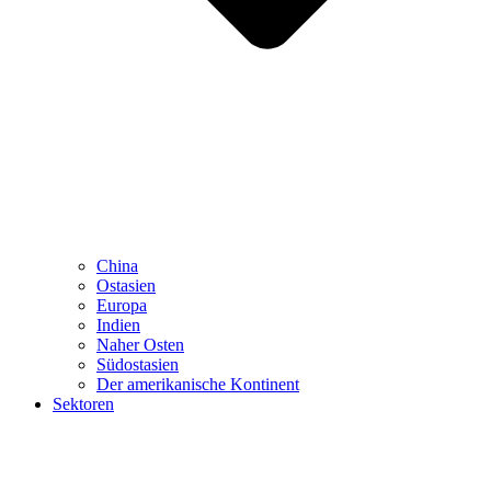
China
Ostasien
Europa
Indien
Naher Osten
Südostasien
Der amerikanische Kontinent
Sektoren